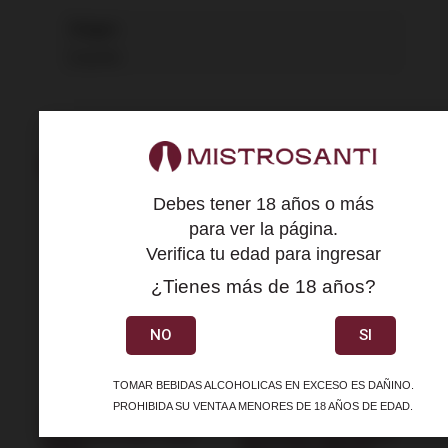
Origen
España
Productos relacionados
Debes tener 18 años o más
para ver la página.
Verifica tu edad para ingresar
¿Tienes más de 18 años?
NO
SI
TOMAR BEBIDAS ALCOHOLICAS EN EXCESO ES DAÑINO.
PROHIBIDA SU VENTA A MENORES DE 18 AÑOS DE EDAD.
Calvet Saint Emilion
Calvet Conversation
Grand Cru Vino Tinto
Bordeaux Sauvignon