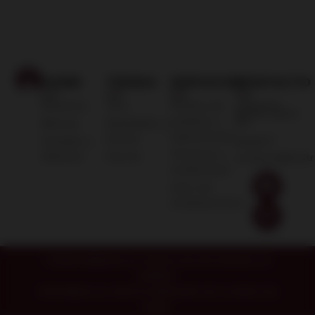
HOME
TIENDA
SERVICIOS
CONTACTO
¿Quieres
Nosotros
Vino
Política de
formar parte
cambios y
del
Marcas
Destilados y
reposiciones
licores
equipo?
Canales y
Términos y
alianzas
Carrito
contacto@mistr
condiciones
Libro de
reclamaciones
TOMAR BEBIDAS ALCOHOLICAS EN EXCESO ES
DAÑINO.
PROHIBIDA SU VENTA A MENORES DE 18 AÑOS DE
EDAD.