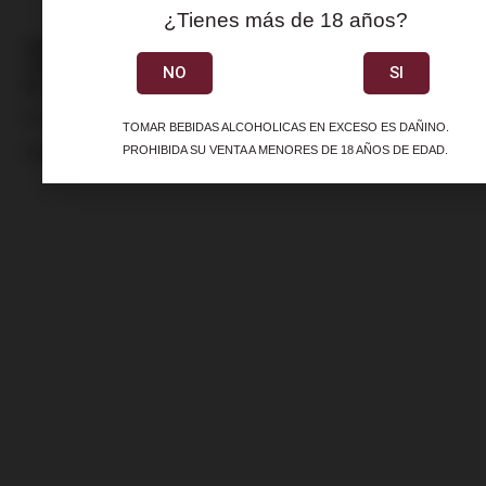
¿Tienes más de 18 años?
Salina Monastrell Rose
Jumilla Vino Rosado 750
NO
SI
ml
S/
31.90
TOMAR BEBIDAS ALCOHOLICAS EN EXCESO ES DAÑINO.
Añadir al carrito
PROHIBIDA SU VENTA A MENORES DE 18 AÑOS DE EDAD.